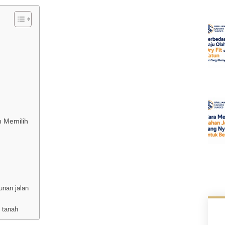
m Memilih
unan jalan
 tanah