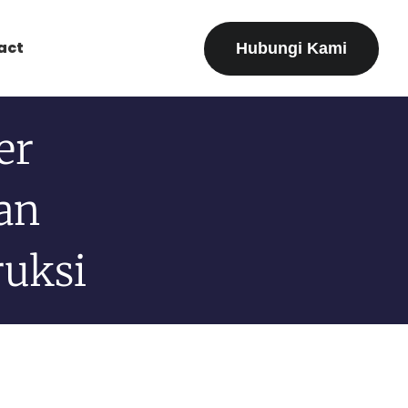
act
Hubungi Kami
er
an
ruksi