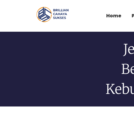
Home
J
B
Kebu