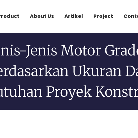
Product
About Us
Artikel
Project
Cont
enis-Jenis Motor Grad
erdasarkan Ukuran D
tuhan Proyek Konst