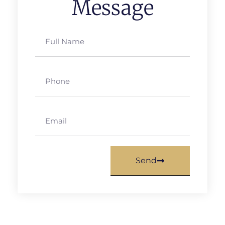
Message
Send