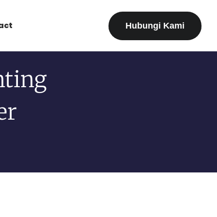
act
Hubungi Kami
nting
er