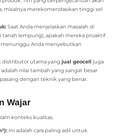
si produk. Tim yang berpengetahuan akan
 misalnya merekomendasikan tinggi sel
uk:
Saat Anda menjelaskan masalah di
 di tanah lempung), apakah mereka proaktif
sif menunggu Anda menyebutkan
 distributor utama yang
jual geocell
juga
i adalah nilai tambah yang sangat besar
ipasang dengan teknik yang benar.
an Wajar
lam konteks kualitas.
²):
Ini adalah cara paling adil untuk