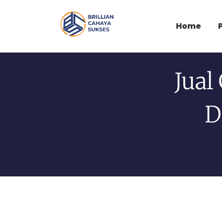
Home
Jual
D