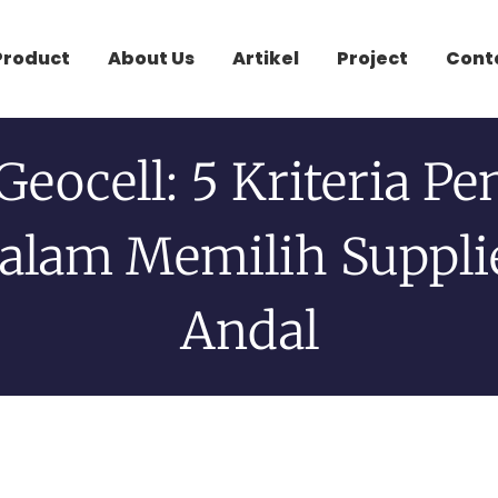
Product
About Us
Artikel
Project
Cont
 Geocell: 5 Kriteria Pe
alam Memilih Suppli
Andal