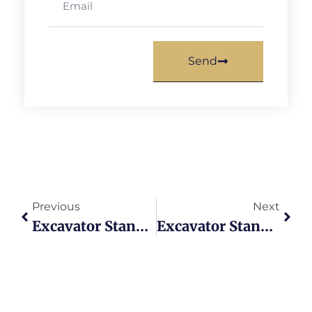
Send
Previous
Next
Excavator Standard XGMA: 7 Model Paling Irit Bahan Bakar Dan Terbaik Di Kelasnya
Excavator Standard LGMA: Pilih 5 Model Paling Laku Untuk Efisiensi Dan Daya Tahan Tinggi