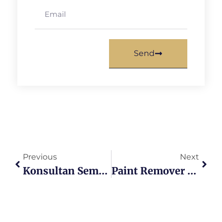
Send
Previous
Next
Konsultan Semen Migas: Peran, Kualifikasi, Dan Pentingnya Dalam Operasi Pengeboran
Paint Remover Besi: 3 Tips Ampuh Hapus Cat Tanpa Merusak Dan Bebas Karat