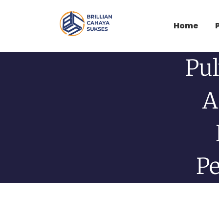
Home
Pul
A
Pe