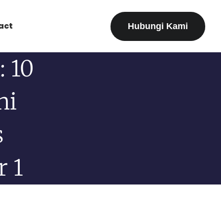
act
Hubungi Kami
: 10
ni
s
r 1