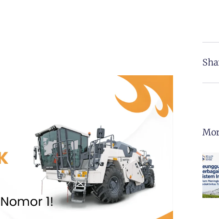
Sha
Mor