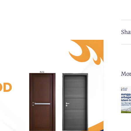
Sha
Mor