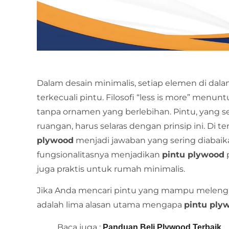
Dalam desain minimalis, setiap elemen di dala
terkecuali pintu. Filosofi “less is more” menun
tanpa ornamen yang berlebihan. Pintu, yang s
ruangan, harus selaras dengan prinsip ini. Di t
plywood
menjadi jawaban yang sering diabaika
fungsionalitasnya menjadikan
pintu plywood
p
juga praktis untuk rumah minimalis.
Jika Anda mencari pintu yang mampu melengk
adalah lima alasan utama mengapa
pintu ply
Baca juga :
Panduan Beli Plywood Terbaik