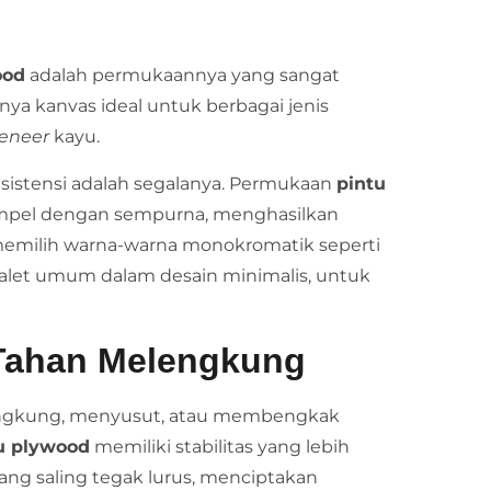
ood
adalah permukaannya yang sangat
ya kanvas ideal untuk berbagai jenis
eneer
kayu.
nsistensi adalah segalanya. Permukaan
pintu
pel dengan sempurna, menghasilkan
memilih warna-warna monokromatik seperti
palet umum dalam desain minimalis, untuk
n Tahan Melengkung
engkung, menyusut, atau membengkak
u plywood
memiliki stabilitas yang lebih
yang saling tegak lurus, menciptakan