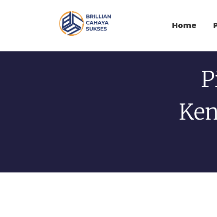
Home
P
Ken