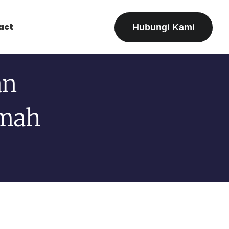
act
Hubungi Kami
an
umah