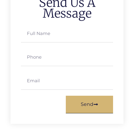
Send Us A
Message
Send