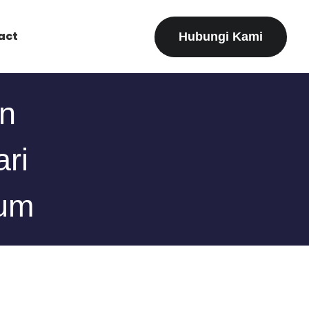
act
Hubungi Kami
an
ari
ium