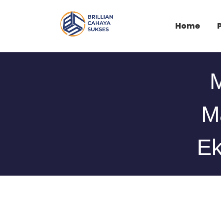
Home
M
Ma
Ek