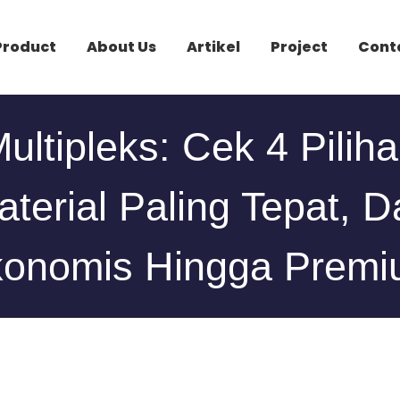
Product
About Us
Artikel
Project
Cont
ultipleks: Cek 4 Pilih
terial Paling Tepat, D
onomis Hingga Prem