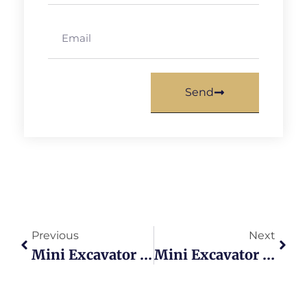
Send
Previous
Next
Mini Excavator SDLG 5 Keunggulan Yang Bikin Proyek Anda Lebih Cepat Dan Hemat
Mini Excavator Hidromek Review Jujur Efisiensi Bahan Bakar Dan 6 Tips Kunci Operasi