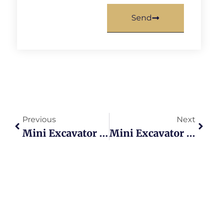
Send
Previous
Next
Mini Excavator Foton Hemat BBM Ini 7 Tips Operasi Jitu Yang Turunkan Biaya Hingga 20 Persen
Mini Excavator Lovol TERBARU Simak 5 Keunggulan Desain Ergonomis Yang Bikin Operator Betah Kerja