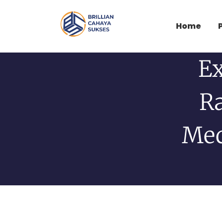
Home
E
Ra
Med