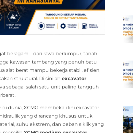
ngat beragam—dari rawa berlumpur, tanah
ingga kawasan tambang yang penuh batu
a alat berat mampu bekerja stabil, efisien,
kan struktural. Di sinilah
excavator
 sebagai salah satu unit paling tangguh
rberat.
r di dunia, XCMG membekali lini excavator
hidraulik yang dirancang khusus untuk
terial, suhu ekstrem, dan beban siklik yang
ni memilih
XCMG medium excavator