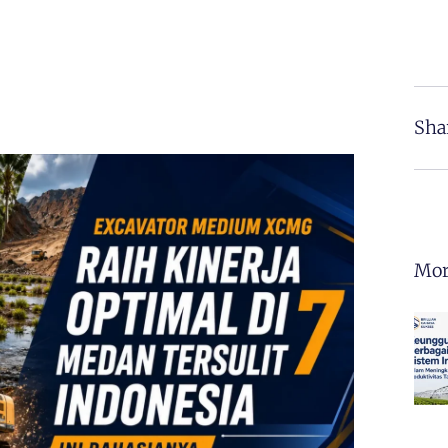
Sha
Mor