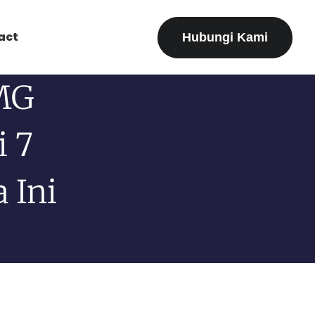
act
Hubungi Kami
MG
i 7
 Ini