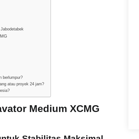
i Jabodetabek
XCMG
n berlumpur?
ng atau proyek 24 jam?
esia?
avator Medium XCMG
ntuk Stabilitas Maksimal