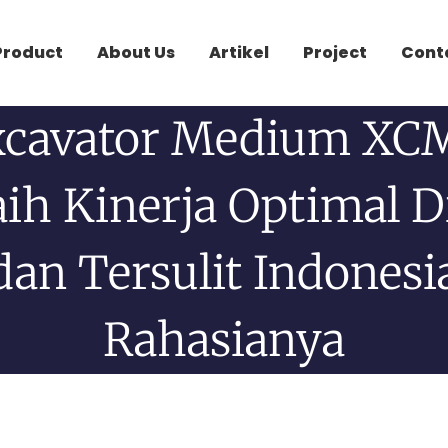
Product
About Us
Artikel
Project
Cont
xcavator Medium XC
ih Kinerja Optimal D
an Tersulit Indonesia
Rahasianya