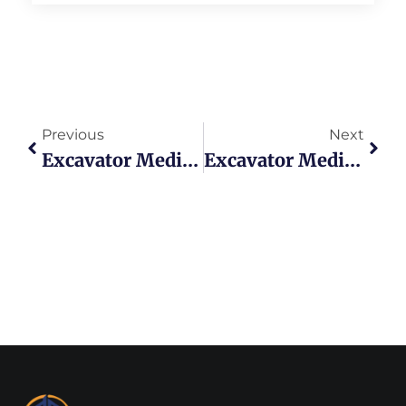
Previous
Next
Excavator Medium Foton Ulasan Mendalam 9 Keunggulan Performa Yang Tak Terbantahkan
Excavator Medium Rhino Mengapa 5 Kontraktor Besar Memilih Daya Gali Tanpa Tanding